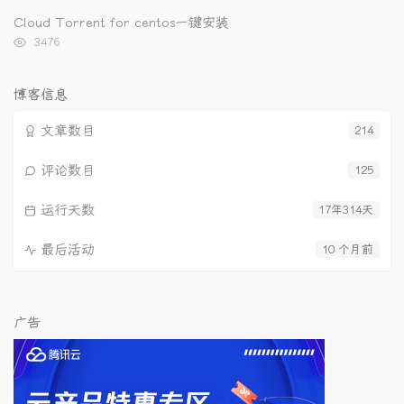
览
次
Cloud Torrent for centos一键安装
数:
浏
3476
览
次
数:
博客信息
文章数目
214
评论数目
125
运行天数
17年314天
最后活动
10 个月前
广告