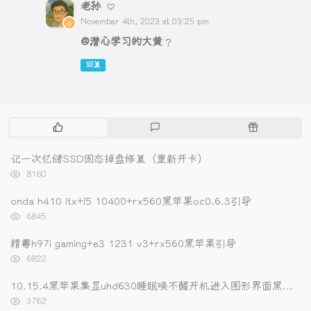
老孙
November 4th, 2023 at 03:25 pm
@潜心学习的大黄
?
回复
热
最
随
门
新
机
文
评
文
记一次亿储SSD固态掉盘修复（重新开卡）
章
论
章
浏
8160
览
次
onda h410 itx+i5 10400+rx560黑苹果oc0.6.3引导
数:
浏
6845
览
次
精粤h97i gaming+e3 1231 v3+rx560黑苹果引导
数:
浏
6822
览
次
10.15.4黑苹果集显uhd630睡眠唤不醒开机进入图形界面黑屏的解决办法
数:
浏
3762