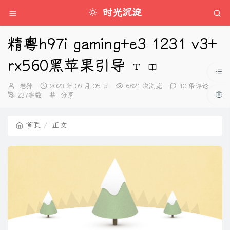
时光沉淀
精粤h97i gaming+e3 1231 v3+
rx560黑苹果引导
博
发
老孙
2023 年 09 月 05 日
6821 次浏览
10 条评论
主：
布
分
237字数
分享
时
类：
间：
首页
正文