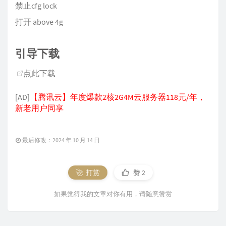
禁止cfg lock
打开 above 4g
引导下载
点此下载
[AD]
【腾讯云】年度爆款2核2G4M云服务器118元/年，
新老用户同享
最后修改：2024 年 10 月 14 日
打赏
赞
2
如果觉得我的文章对你有用，请随意赞赏