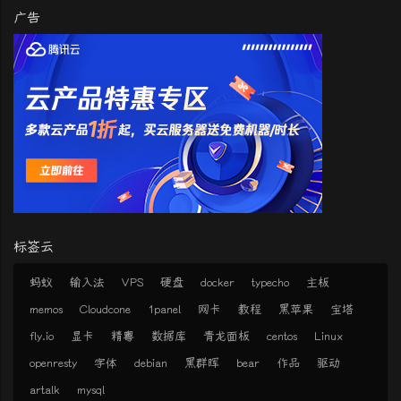
广告
标签云
蚂蚁
输入法
VPS
硬盘
docker
typecho
主板
memos
Cloudcone
1panel
网卡
教程
黑苹果
宝塔
fly.io
显卡
精粤
数据库
青龙面板
centos
Linux
openresty
字体
debian
黑群晖
bear
作品
驱动
artalk
mysql