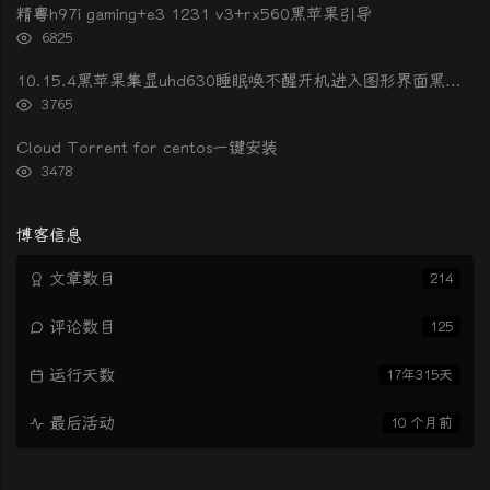
次
精粤h97i gaming+e3 1231 v3+rx560黑苹果引导
数:
浏
6825
览
次
10.15.4黑苹果集显uhd630睡眠唤不醒开机进入图形界面黑屏的解决办法
数:
浏
3765
览
次
Cloud Torrent for centos一键安装
数:
浏
3478
览
次
数:
博客信息
文章数目
214
评论数目
125
运行天数
17年315天
最后活动
10 个月前