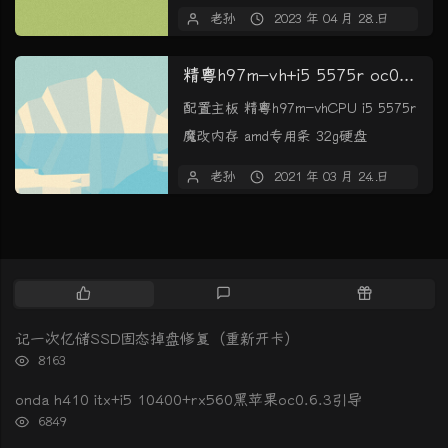
星 3...
老孙
2023 年 04 月 28 日
3 
精粤h97m-vh+i5 5575r oc0.6.7引导big sur11.1
配置主板 精粤h97m-vhCPU i5 5575r
魔改内存 amd专用条 32g硬盘
fanxiang...
老孙
2021 年 03 月 24 日
暂
热
最
随
门
新
机
文
评
文
记一次亿储SSD固态掉盘修复（重新开卡）
章
论
章
浏
8163
览
次
onda h410 itx+i5 10400+rx560黑苹果oc0.6.3引导
数:
浏
6849
览