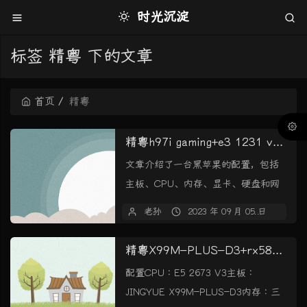
时光沉淀
标签 精粤 下的文章
首页
精粤
精粤h97i gaming+e3 1231 v3+rx560黑苹果引导
文章介绍了一台黑苹果的配置，包括
主板、CPU、内存、显卡、硬盘和网
卡等。并提供了BIOS设置和引导下载
老孙
2023 年 09 月 05 日
10
链接。
精粤X99M-PLUS-D3+rx580黑苹果opencore0.9.0引导
配置CPU : E5 2673 V3主板 :
JINGYUE X99M-PLUS-D3内存 : 三