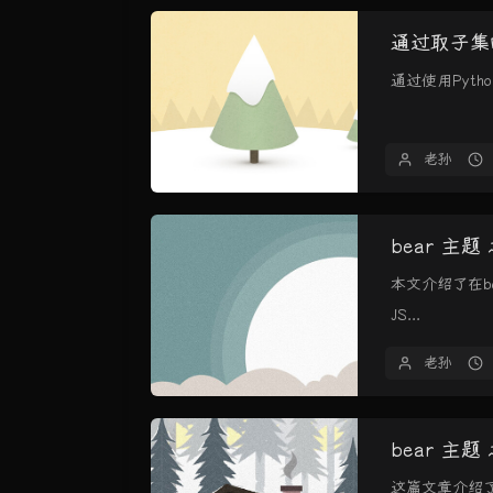
通过取子集
通过使用Pytho
老孙
bear 主
本文介绍了在be
JS...
老孙
bear 主题
这篇文章介绍