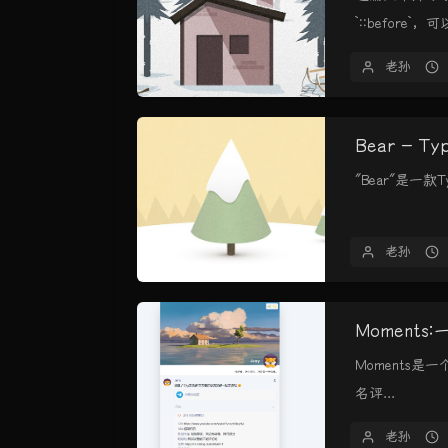
`::before`，可以
老孙
Bear - T
"Bear"是一
老孙
Moment
Moments是
名评...
老孙