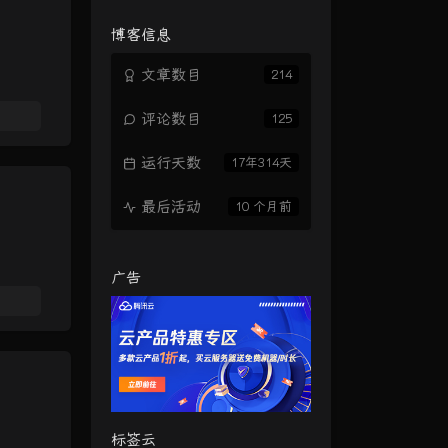
览
次
博客信息
数:
文章数目
214
评论数目
125
运行天数
17年314天
最后活动
10 个月前
广告
标签云