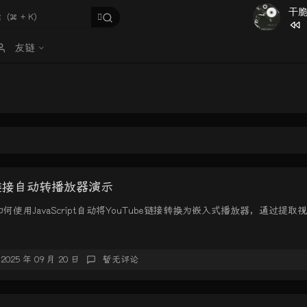
干
1
我的梦
友链
2
干脆
3
是你决
4
New B
5
水漫金
6
我要开
e链接自动转播放器演示
使用JavaScript自动将YouTube链接转换为嵌入式播放器，通过提取视
2025 年 09 月 20 日
暂无评论