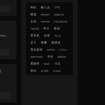
蚂蚁
输入法
VPS
硬盘
docker
typecho
主板
memos
Cloudcone
1panel
网卡
教程
os。
黑苹果
宝塔
fly.io
显卡
精粤
数据库
青龙面板
centos
Linux
openresty
字体
debian
黑群晖
bear
作品
法
驱动
artalk
mysql