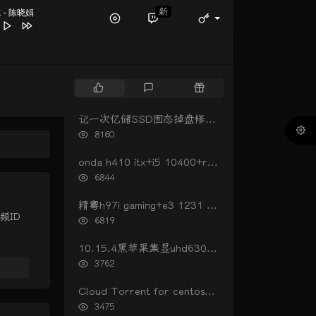
新
脆
- 陈晓娟
太苦
陈晓娟
陈晓娟
热
最
随
定我的伤心
陈晓娟 / 林隆璇
门
新
机
oy
朴树
文
评
文
记一次亿储SSD固态掉盘修复（重新开卡）
章
论
章
浏
8160
山寺
裁缝铺
览
花
二手玫瑰
次
onda h410 itx+i5 10400+rx560黑苹果oc0.6.3引导
数:
浏
6844
览
次
精粤h97i gaming+e3 1231 v3+rx560黑苹果引导
数:
频ID
浏
6819
览
次
10.15.4黑苹果集显uhd630睡眠唤不醒开机进入图形界面黑屏的解决办法
数:
浏
3762
览
次
Cloud Torrent for centos一键安装
数:
浏
3475