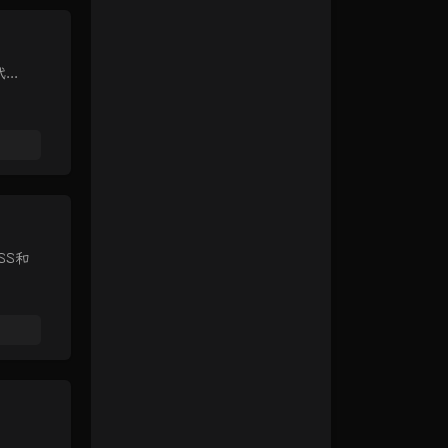
..
SS和