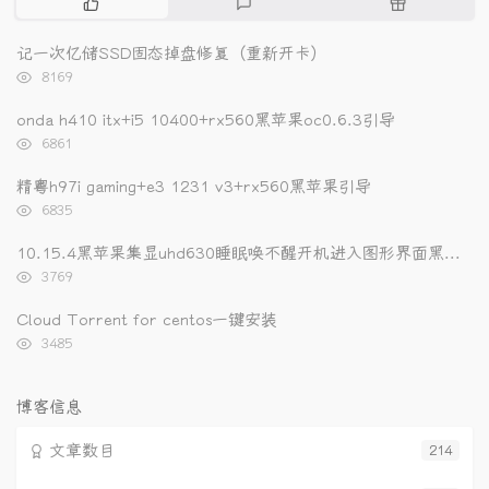
热
最
随
门
新
机
文
评
文
记一次亿储SSD固态掉盘修复（重新开卡）
章
论
章
浏
8169
览
次
onda h410 itx+i5 10400+rx560黑苹果oc0.6.3引导
数:
浏
6861
览
次
精粤h97i gaming+e3 1231 v3+rx560黑苹果引导
数:
浏
6835
览
次
10.15.4黑苹果集显uhd630睡眠唤不醒开机进入图形界面黑屏的解决办法
数:
浏
3769
览
次
Cloud Torrent for centos一键安装
数:
浏
3485
览
次
数:
博客信息
文章数目
214