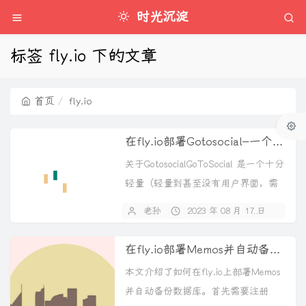
时光沉淀
标签 fly.io 下的文章
首页
fly.io
在fly.io部署Gotosocial-一个 ActivityPub 联邦社交网络程序.
关于GotosocialGoToSocial 是一个十分
轻量（轻量到甚至没有用户界面，需
要使用第三方程序...
老孙
2023 年 08 月 17 日
2 
在fly.io部署Memos并自动备份数据库
本文介绍了如何在fly.io上部署Memos
并自动备份数据库。首先需要注册