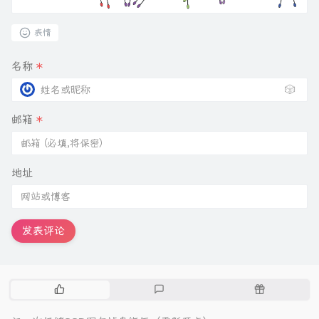
表情
名称
*
🎲
邮箱
*
地址
发表评论
热
最
随
门
新
机
文
评
文