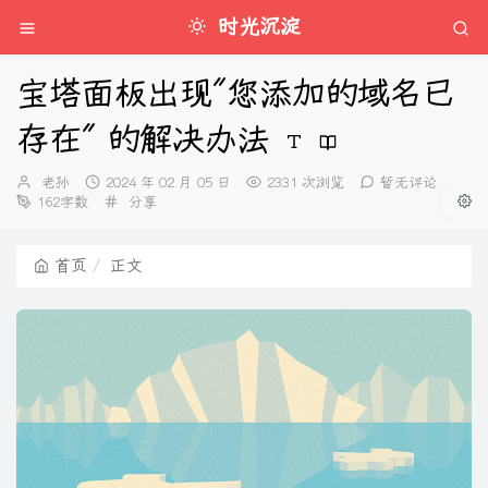
时光沉淀
宝塔面板出现"您添加的域名已
存在" 的解决办法
博
发
老孙
2024 年 02 月 05 日
2331 次浏览
暂无评论
主：
布
分
162字数
分享
时
类：
间：
首页
正文