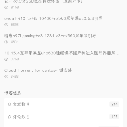
记一次亿储SSD固态掉盘修复（重新开卡）
章
论
章
浏
8168
览
次
onda h410 itx+i5 10400+rx560黑苹果oc0.6.3引导
数:
浏
6853
览
次
精粤h97i gaming+e3 1231 v3+rx560黑苹果引导
数:
浏
6831
览
次
10.15.4黑苹果集显uhd630睡眠唤不醒开机进入图形界面黑屏的解决办法
数:
浏
3768
览
次
Cloud Torrent for centos一键安装
数:
浏
3483
览
次
数:
博客信息
文章数目
214
评论数目
125