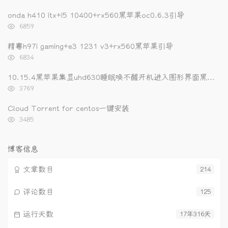
览
次
onda h410 itx+i5 10400+rx560黑苹果oc0.6.3引导
数:
浏
6859
览
次
精粤h97i gaming+e3 1231 v3+rx560黑苹果引导
数:
浏
6834
览
次
10.15.4黑苹果集显uhd630睡眠唤不醒开机进入图形界面黑屏的解决办法
数:
浏
3769
览
次
Cloud Torrent for centos一键安装
数:
浏
3485
览
次
数:
博客信息
文章数目
214
评论数目
125
运行天数
17年316天