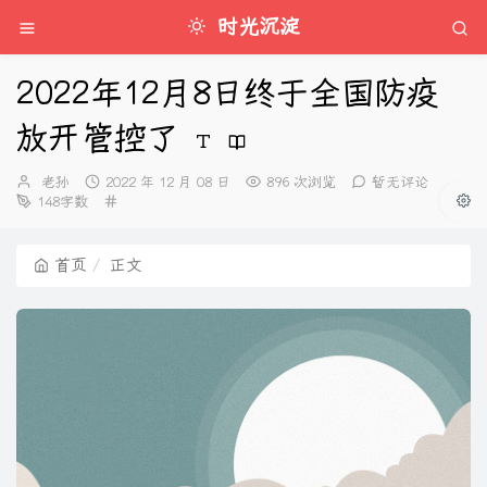
时光沉淀
2022年12月8日终于全国防疫
放开管控了
博
发
老孙
2022 年 12 月 08 日
896 次浏览
暂无评论
主：
布
分
148字数
时
类：
间：
首页
正文