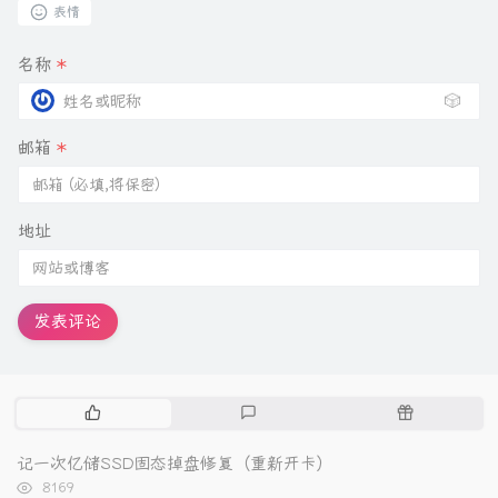
表情
名称
*
🎲
邮箱
*
地址
发表评论
热
最
随
门
新
机
文
评
文
记一次亿储SSD固态掉盘修复（重新开卡）
章
论
章
浏
8169