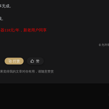
事无成。
我。
器118元/年，新老用户同享
© 允许
打赏
赞
果觉得我的文章对你有用，请随意赞赏