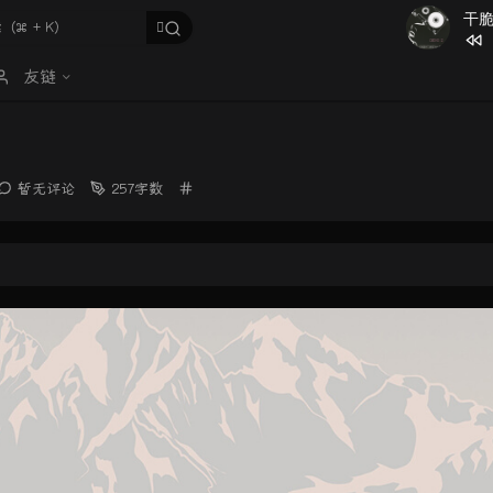
干
1
我的梦
友链
2
干脆
3
是你决
4
New B
分
暂无评论
257字数
类：
5
水漫金
6
我要开