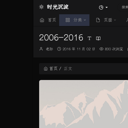
时光沉淀
首页
分类
页面
2006-2016
博
发
老孙
2016 年 11 月 02 日
830 次浏览
主：
布
时
间：
首页
正文