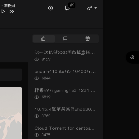
新
脆
- 陈晓娟
太苦
陈晓娟
陈晓娟
热
最
随
定我的伤心
陈晓娟 / 林隆璇
门
新
机
oy
朴树
文
评
文
记一次亿储SSD固态掉盘修复（重新开卡）
章
论
章
浏
8159
山寺
裁缝铺
览
花
二手玫瑰
次
onda h410 itx+i5 10400+rx560黑苹果oc0.6.3引导
数:
浏
6844
览
次
精粤h97i gaming+e3 1231 v3+rx560黑苹果引导
数:
浏
6819
览
次
10.15.4黑苹果集显uhd630睡眠唤不醒开机进入图形界面黑屏的解决办法
数:
浏
3762
览
次
Cloud Torrent for centos一键安装
数:
浏
3475