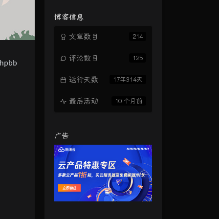
览
次
博客信息
数:
文章数目
214
评论数目
125
hpbb
运行天数
17年314天
最后活动
10 个月前
广告