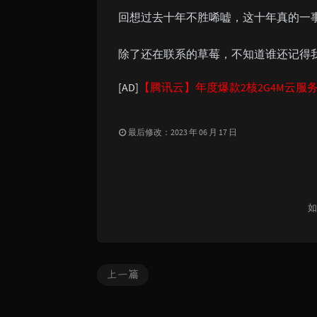
回想过去十年不胜唏嘘，这十年真的一
除了还在联系的草莓，不知道谁还记得
[AD]
【腾讯云】年度爆款2核2G4M云服务
最后修改：2023 年 06 月 17 日
如
上一篇