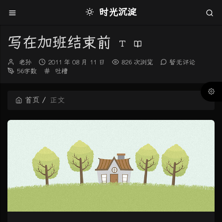
时光沉淀
写在加班结束前
博
发
老孙
2011 年 08 月 11 日
826 次浏览
暂无评论
主：
布
分
56字数
吐槽
时
类：
间：
首页
正文