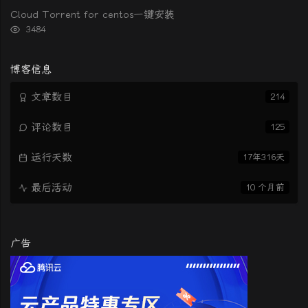
次
Cloud Torrent for centos一键安装
数:
浏
3484
览
次
数:
博客信息
文章数目
214
评论数目
125
运行天数
17年316天
最后活动
10 个月前
广告