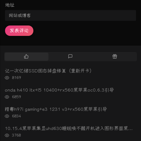
地址
发表评论
热
最
随
门
新
机
文
评
文
记一次亿储SSD固态掉盘修复（重新开卡）
章
论
章
浏
8169
览
次
onda h410 itx+i5 10400+rx560黑苹果oc0.6.3引导
数:
浏
6859
览
次
精粤h97i gaming+e3 1231 v3+rx560黑苹果引导
数:
浏
6834
览
次
10.15.4黑苹果集显uhd630睡眠唤不醒开机进入图形界面黑屏的解决办法
数:
浏
3768
览