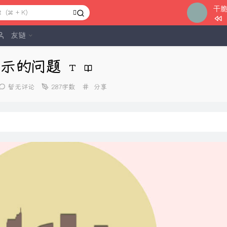
干
1
我的梦
友链
2
干脆
不显示的问题
3
是你决
4
New B
分
暂无评论
287字数
分享
类：
5
水漫金
6
我要开