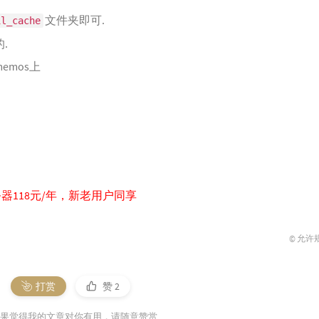
文件夹即可.
il_cache
.
mos上
器118元/年，新老用户同享
© 允许
打赏
赞
2
果觉得我的文章对你有用，请随意赞赏