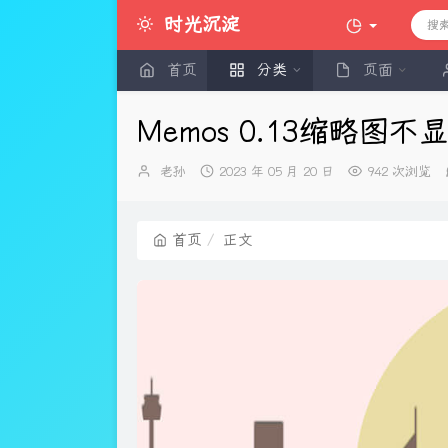
时光沉淀
首页
分类
页面
Memos 0.13缩略图
博
发
老孙
2023 年 05 月 20 日
942 次浏览
主：
布
时
间：
首页
正文