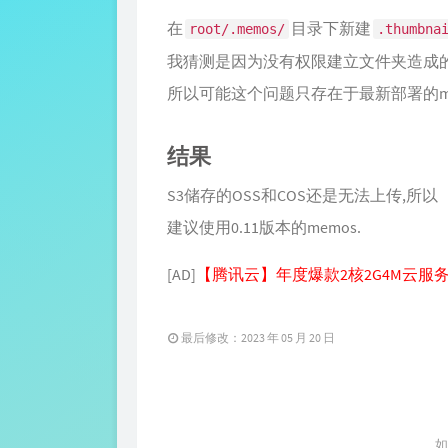
在
目录下新建
root/.memos/
.thumbna
我猜测是因为没有权限建立文件夹造成的
所以可能这个问题只存在于最新部署的me
结果
S3储存的OSS和COS还是无法上传,所以
建议使用0.11版本的memos.
[AD]
【腾讯云】年度爆款2核2G4M云服务
最后修改：2023 年 05 月 20 日
如