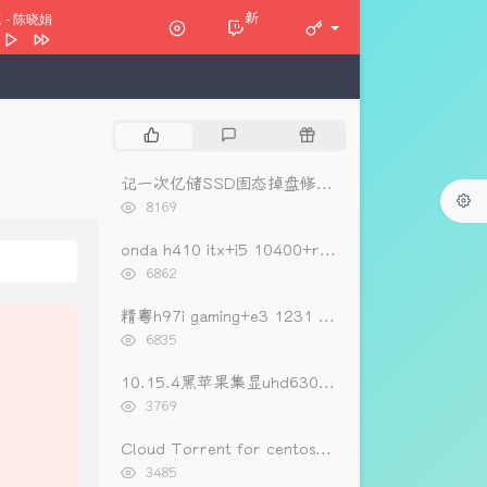
新
脆
- 陈晓娟
太苦
陈晓娟
陈晓娟
热
最
随
定我的伤心
陈晓娟 / 林隆璇
门
新
机
oy
朴树
文
评
文
记一次亿储SSD固态掉盘修复（重新开卡）
章
论
章
浏
8169
山寺
裁缝铺
览
花
二手玫瑰
次
onda h410 itx+i5 10400+rx560黑苹果oc0.6.3引导
数:
浏
6862
览
次
精粤h97i gaming+e3 1231 v3+rx560黑苹果引导
数:
浏
6835
览
次
10.15.4黑苹果集显uhd630睡眠唤不醒开机进入图形界面黑屏的解决办法
数:
浏
3769
览
次
Cloud Torrent for centos一键安装
数:
浏
3485