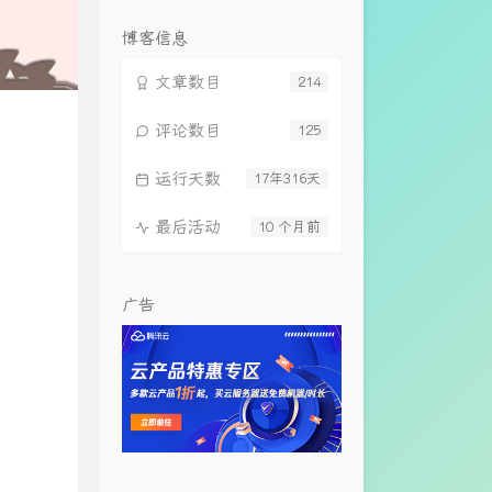
览
次
博客信息
数:
文章数目
214
评论数目
125
运行天数
17年316天
最后活动
10 个月前
广告