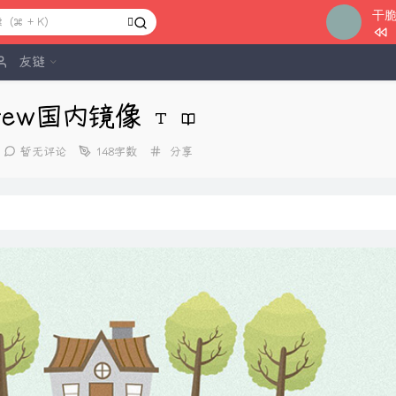
干
1
我的梦
友链
2
干脆
brew国内镜像
3
是你决
4
New B
分
暂无评论
148字数
分享
类：
5
水漫金
6
我要开