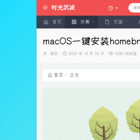
时光沉淀
首页
分类
页面
macOS一键安装home
博
发
老孙
2022 年 12 月 02 日
1030 次浏览
主：
布
时
间：
首页
正文