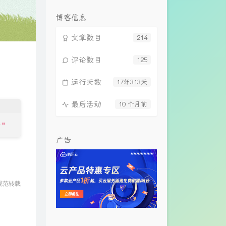
览
次
博客信息
数:
文章数目
214
评论数目
125
运行天数
17年313天
最后活动
10 个月前
)
"
广告
规范转载