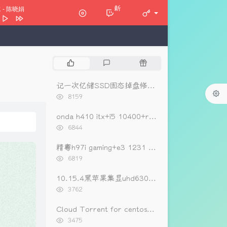
新
脆
- 陈晓娟
太苦
陈晓娟
陈晓娟
热
最
随
定我的伤心
陈晓娟 / 林隆璇
门
新
机
oy
朴树
文
评
文
记一次亿储SSD固态掉盘修复（重新开卡）
章
论
章
浏
8159
山寺
裁缝铺
览
花
二手玫瑰
次
onda h410 itx+i5 10400+rx560黑苹果oc0.6.3引导
数:
浏
6844
览
次
精粤h97i gaming+e3 1231 v3+rx560黑苹果引导
数:
浏
6819
览
次
10.15.4黑苹果集显uhd630睡眠唤不醒开机进入图形界面黑屏的解决办法
数:
浏
3762
览
次
Cloud Torrent for centos一键安装
数:
浏
3475